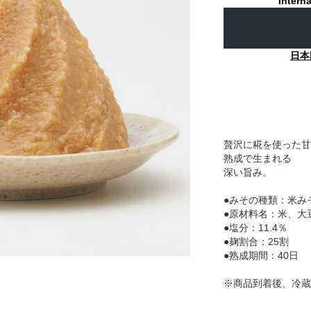
Interna
日本
贅沢に糀を使った甘
熟成で生まれる
深い旨み。
●みその種類：米み
●原材料名：米、大
●塩分：11.4％
●麹割合：25割
●熟成期間：40日
※商品到着後、冷蔵