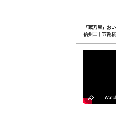
『蔵乃屋』おい
信州二十五割糀