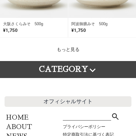
大阪さくらみそ 500g
阿波御膳みそ 500g
¥1,750
¥1,750
もっと見る
CATEGORY
地域別
種類別
重量別
北海道・東北地方
米みそ
500g
関東・甲信越地方
豆みそ
1㎏
北陸・東海地方
麦みそ
セット商品
オフィシャルサイト
関西・近畿地方
調合みそ
100gカップ
中国・四国地方
その他のみそ
HOME
九州地方
ABOUT
プライバシーポリシー
特定商取引法に基づく表記