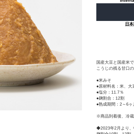
Interna
日本
国産大豆と国産米で
こうじの残る甘口の
●米みそ
●原材料名：米、大
●塩分：11.7％
●麹割合：12割
●熟成期間：2～6ヶ
※商品到着後、冷蔵
◆2023年2月より