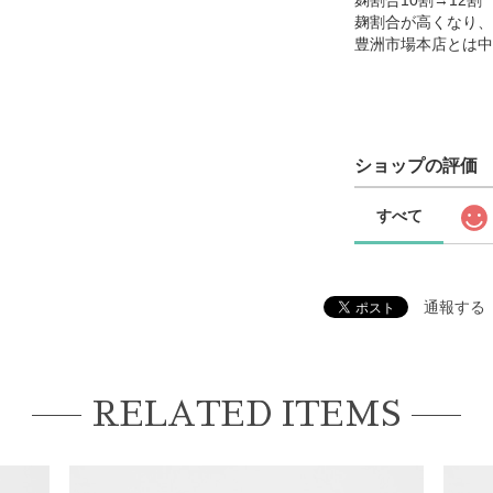
麹割合10割→12割
麹割合が高くなり、
豊洲市場本店とは中
ショップの評価
すべて
通報する
RELATED ITEMS