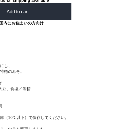
tional shipping available
Add to cart
国内にお住まいの方向け
にし、
特徴のみそ。
そ
大豆、食塩／酒精
月
庫（10℃以下）で保存してください。