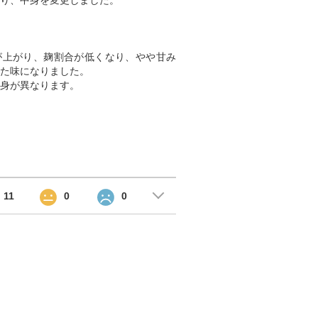
日より、中身を変更しました。
が上がり、麹割合が低くなり、やや甘み
た味になりました。
身が異なります。
11
0
0