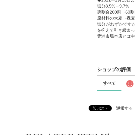
◆2022年2月15
塩分8.5%→9.7%
麹割合200割→60割
原材料の大麦→裸麦
塩分がわずかです
を抑えて引き締まっ
豊洲市場本店とは中
ショップの評価
すべて
通報する