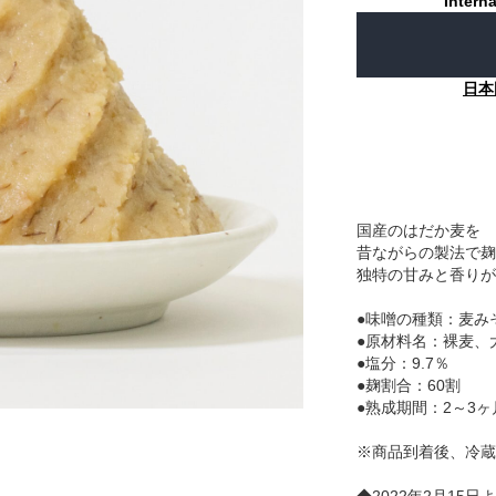
Interna
日本
国産のはだか麦を
昔ながらの製法で麹
独特の甘みと香りが
●味噌の種類：麦み
●原材料名：裸麦、
●塩分：9.7％
●麹割合：60割
●熟成期間：2～3ヶ
※商品到着後、冷蔵