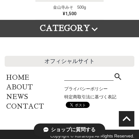
金山寺みそ 500g
¥1,500
CATEGORY
地域別
種類別
重量別
北海道・東北地方
米みそ
500g
関東・甲信越地方
豆みそ
1㎏
北陸・東海地方
麦みそ
セット商品
オフィシャルサイト
関西・近畿地方
調合みそ
100gカップ
中国・四国地方
その他のみそ
HOME
九州地方
ABOUT
プライバシーポリシー
NEWS
特定商取引法に基づく表記
CONTACT
ショップに質問する
Copyright © Kuranoya All Rights Reserved.