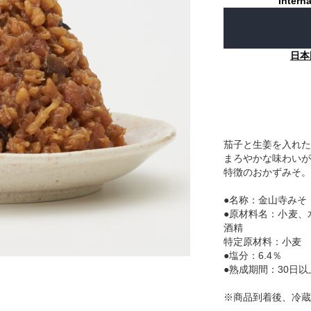
Interna
日本
茄子と生姜を入れた
まろやかな味わいが
特徴のおかずみそ。
●名称：金山寺みそ
●原材料名：小麦、
酒精
特定原材料：小麦
●塩分：6.4％
●熟成期間：30日以
※商品到着後、冷蔵