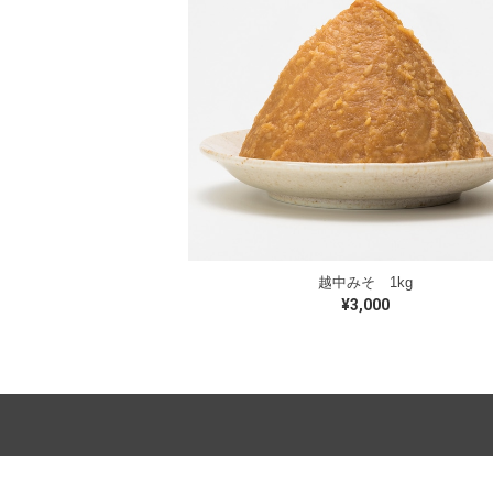
越中みそ 1kg
¥3,000
地域別
種類別
重量別
北海道・東北地方
米みそ
500g